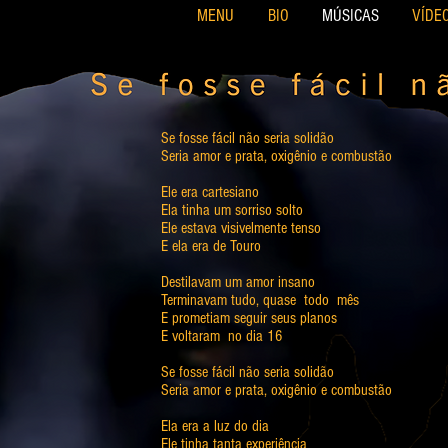
MENU
BIO
MÚSICAS
VÍDE
Se fosse fácil não seria solidão
Seria amor e prata, oxigênio e combustão
Ele era cartesiano
Ela tinha um sorriso solto
Ele estava visivelmente tenso
E ela era de Touro
Destilavam um amor insano
Terminavam tudo, quase todo mês
E prometiam seguir seus planos
E voltaram no dia 16
Se fosse fácil não seria solidão
Seria amor e prata, oxigênio e combustão
Ela era a luz do dia
Ele tinha tanta experiência